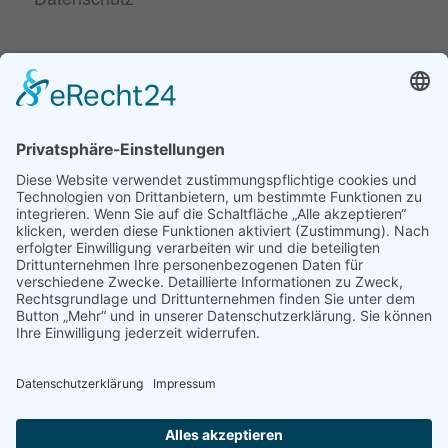
NEUESTE BEITRÄGE
30. Juni
Parodontitis ist gefährlicher, als viele glauben
2026
20. April 2026
Zahngesundheit in den Wechseljahren
26. Februar 2026
Zahnersatz. Welcher ist der beste?
ZAHNMEDIZINISCHES GLOSSAR
Fachbegriffe einfach erklärt