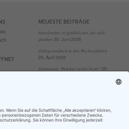
NS
NEUESTE BEITRÄGE
Parodontitis ist gefährlicher, als viele
30. Juni 2026
glauben
Zahngesundheit in den Wechseljahren
20. April 2026
FFNET
26.
Zahnersatz. Welcher ist der beste?
Februar 2026
ten
auf der
ZAHNMEDIZINISCHES
GLOSSAR
Fachbegriffe einfach erklärt