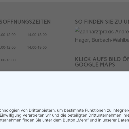
SÖFFNUNGSZEITEN
SO FINDEN SIE ZU U
.00-12.00
14.00-18.00
.00-12.00
14.00-19.00
KLICK AUFS BILD Ö
.00-15.00
GOOGLE MAPS
.00-12.00
14.00-19.00
Dabei werden
personenbezogene Da
schlossen
übertragen. Mehr Infos 
Seite:
Datenschutz