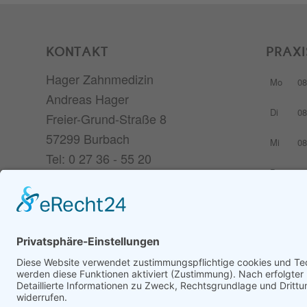
KONTAKT
PRAXI
Hager Zahnmedizin
Mo
08
Andreas Hager
Di
08
Freier-Grund-Straße 8
57299 Burbach
Mi
08
Tel: 0 27 36 - 55 20
Do
08
Fax: 0 27 36 - 5 73 26
zahnarzt@andreashager.de
Fr
ge
Cookie-Einstellungen