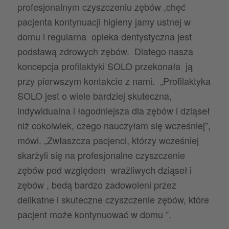
profesjonalnym czyszczeniu zębów ,chęć
pacjenta kontynuacji higieny jamy ustnej w
domu i regularna opieka dentystyczna jest
podstawą zdrowych zębów. Dlatego nasza
koncepcja profilaktyki SOLO przekonała ją
przy pierwszym kontakcie z nami. „Profilaktyka
SOLO jest o wiele bardziej skuteczna,
indywidualna i łagodniejsza dla zębów i dziąseł
niż cokolwiek, czego nauczyłam się wcześniej”,
mówi. „Zwłaszcza pacjenci, którzy wcześniej
skarżyli się na profesjonalne czyszczenie
zębów pod względem wrażliwych dziąseł i
zębów , bedą bardzo zadowoleni przez
delikatne i skuteczne czyszczenie zębów, które
pacjent może kontynuować w domu ”.