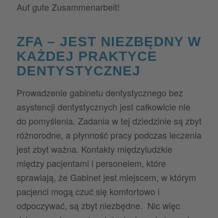
Auf gute Zusammenarbeit!
ZFA – JEST NIEZBĘDNY W
KAŻDEJ PRAKTYCE
DENTYSTYCZNEJ
Prowadzenie gabinetu dentystycznego bez
asystencji dentystycznych jest całkowicie nie
do pomyślenia. Zadania w tej dziedzinie są zbyt
różnorodne, a płynność pracy podczas leczenia
jest zbyt ważna. Kontakty międzyludzkie
między pacjentami i personelem, które
sprawiają, że Gabinet jest miejscem, w którym
pacjenci mogą czuć się komfortowo i
odpoczywać, są zbyt niezbędne. Nic więc