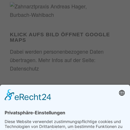
KLICK AUFS BILD ÖFFNET GOOGLE
MAPS
Dabei werden personenbezogene Daten
übertragen. Mehr Infos auf der Seite:
Datenschutz
NEUESTE BEITRÄGE
30. Juni
Parodontitis ist gefährlicher, als viele glauben
2026