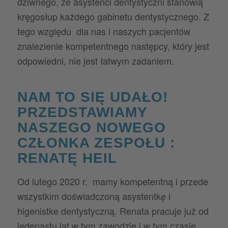
dziwnego, że asystenci dentystyczni stanowią
kręgosłup każdego gabinetu dentystycznego. Z
tego względu dla nas i naszych pacjentów
znalezienie kompetentnego następcy, który jest
odpowiedni, nie jest łatwym zadaniem.
NAM TO SIĘ UDAŁO!
PRZEDSTAWIAMY
NASZEGO NOWEGO
CZŁONKA ZESPOŁU :
RENATĘ HEIL
Od lutego 2020 r. mamy kompetentną i przede
wszystkim doświadczoną asystentk
i
ę
higenistke dentystyczną. Renata pracuje już od
jedenastu lat w tym zawodzie i w tym czasie