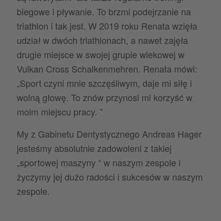
biegowe i pływanie. To brzmi podejrzanie na
triathlon i tak jest. W 2019 roku Renata wzięła
udział w dwóch triathlonach, a nawet zajęła
drugie miejsce w swojej grupie wiekowej w
Vulkan Cross Schalkenmehren. Renata mówi:
„Sport czyni mnie szczęśliwym, daje mi siłę i
wolną głowę. To znów przynosi mi korzyść w
moim miejscu pracy. ”
My z Gabinetu Dentystycznego Andreas Hager
jesteśmy absolutnie zadowoleni z takiej
„sportowej maszyny “ w naszym zespole i
życzymy jej dużo radości i sukcesów w naszym
zespole.