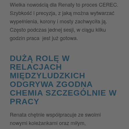
Wielka nowością dla Renaty to proces CEREC.
Szybkość i precyzja, z jaką można wytwarzać
wypełnienia, korony i mosty zachwyciła ją.
Często podczas jednej sesji, w ciągu kilku
godzin praca jest już gotowa.
DUŻĄ ROLĘ W
RELACJACH
MIĘDZYLUDZKICH
ODGRYWA ZGODNA
CHEMIA SZCZEGÓLNIE W
PRACY
Renata chętnie współpracuje ze swoimi
nowymi koleżankami oraz miłym,