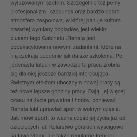
wyluzowanym szefem. Szczególnie też pełny
profesjonalizm i szacunek oraz bardzo dobra
atmosfera zespołowa, w której panuje kultura
otwartej wymiany poglądów, jest wiekim
plusem tego Gabinetu .Renata jest
podekscytowana nowymi zadaniami, które na
nią czekają podobnie jak dalsze szkolenia. Po
jedenastu latach w zawodzie ta praca zrobiła
się dla niej jeszcze bardziej interesująca.
Świetnym efektem ubocznym nowej pracy są
też nowe lepsze godziny pracy. Dają jej więcej
czasu na życie prywatne i hobby, ponieważ
Renata lubi uprawiać sport w wolnym czasie.
Jak mówi sport, to ważna część jej życia,już od
dziecięcych lat. Kolarstwo górskie i wyścigowe
są faworytami ale także regularne treningi