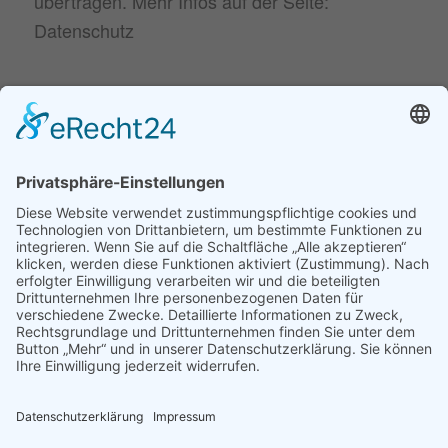
übertragen. Mehr Infos auf der Seite:
Datenschutz
NEUESTE BEITRÄGE
30. Juni
Parodontitis ist gefährlicher, als viele glauben
2026
20. April 2026
Zahngesundheit in den Wechseljahren
26. Februar 2026
Zahnersatz. Welcher ist der beste?
ZAHNMEDIZINISCHES GLOSSAR
Fachbegriffe einfach erklärt