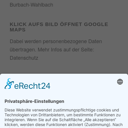
KLICK AUFS BILD ÖFFNET GOOGLE
MAPS
Dabei werden personenbezogene Daten
übertragen. Mehr Infos auf der Seite:
Datenschutz
NEUESTE BEITRÄGE
30. Juni
Parodontitis ist gefährlicher, als viele glauben
2026
20. April 2026
Zahngesundheit in den Wechseljahren